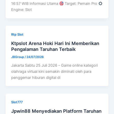
16:57 WIB Informasi Utama
Target: Pemain Pro
Engine: Slot
Rtp Slot
Ktpslot Arena Hoki Hari Ini Memberikan
Pengalaman Taruhan Terbaik
JBGroup
/
24/07/2026
Jakarta Sabtu 25 Juli 2026 – Game online kategori
olahraga virtual kini semakin diminati oleh para
penggemar hiburan digital di
Slot777
Jpwin88 Menyediakan Platform Taruhan