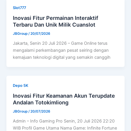
Slot777
Inovasi Fitur Permainan Interaktif
Terbaru Dan Unik Milik Cuanslot
JBGroup
/
20/07/2026
Jakarta, Senin 20 Juli 2026 – Game Online terus
mengalami perkembangan pesat seiring dengan
kemajuan teknologi digital yang semakin canggih
Depo 5K
Inovasi Fitur Keamanan Akun Terupdate
Andalan Totokimliong
JBGroup
/
20/07/2026
Admin – Info Gaming Pro Senin, 20 Juli 2026 22:20
WIB Profil Game Utama Nama Game: Infinite Fortune