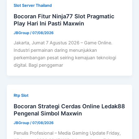
Slot Server Thailand
Bocoran Fitur Ninja77 Slot Pragmatic
Play Hari Ini Pasti Maxwin
JBGroup
/
07/08/2026
Jakarta, Jumat 7 Agustus 2026 – Game Online.
Industri permainan daring menunjukkan
perkembangan pesat seiring kemajuan teknologi
digital. Bagi penggemar
Rtp Slot
Bocoran Strategi Cerdas Online Ledak88
Pengenal Simbol Maxwin
JBGroup
/
07/08/2026
Penulis Profesional – Media Gaming Update Friday,