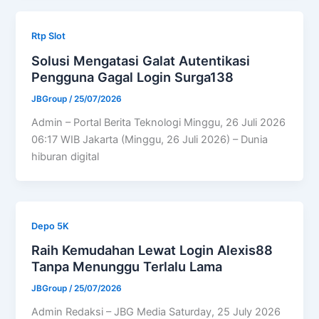
Rtp Slot
Solusi Mengatasi Galat Autentikasi
Pengguna Gagal Login Surga138
JBGroup
/
25/07/2026
Admin – Portal Berita Teknologi Minggu, 26 Juli 2026
06:17 WIB Jakarta (Minggu, 26 Juli 2026) – Dunia
hiburan digital
Depo 5K
Raih Kemudahan Lewat Login Alexis88
Tanpa Menunggu Terlalu Lama
JBGroup
/
25/07/2026
Admin Redaksi – JBG Media Saturday, 25 July 2026