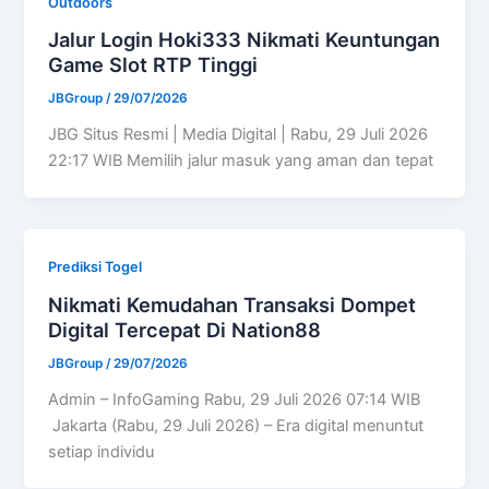
Outdoors
Jalur Login Hoki333 Nikmati Keuntungan
Game Slot RTP Tinggi
JBGroup
/
29/07/2026
JBG Situs Resmi | Media Digital | Rabu, 29 Juli 2026
22:17 WIB Memilih jalur masuk yang aman dan tepat
Prediksi Togel
Nikmati Kemudahan Transaksi Dompet
Digital Tercepat Di Nation88
JBGroup
/
29/07/2026
Admin – InfoGaming Rabu, 29 Juli 2026 07:14 WIB
Jakarta (Rabu, 29 Juli 2026) – Era digital menuntut
setiap individu