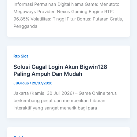
Informasi Permainan Digital Nama Game: Menutoto
Megaways Provider: Nexus Gaming Engine RTP:
96.85% Volatilitas: Tinggi Fitur Bonus: Putaran Gratis,
Pengganda
Rtp Slot
Solusi Gagal Login Akun Bigwin128
Paling Ampuh Dan Mudah
JBGroup
/
29/07/2026
Jakarta (Kamis, 30 Juli 2026) – Game Online terus
berkembang pesat dan memberikan hiburan
interaktif yang sangat menarik bagi para