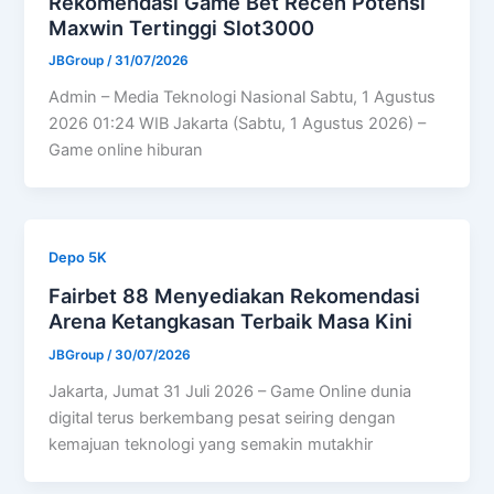
Rekomendasi Game Bet Receh Potensi
Maxwin Tertinggi Slot3000
JBGroup
/
31/07/2026
Admin – Media Teknologi Nasional Sabtu, 1 Agustus
2026 01:24 WIB Jakarta (Sabtu, 1 Agustus 2026) –
Game online hiburan
Depo 5K
Fairbet 88 Menyediakan Rekomendasi
Arena Ketangkasan Terbaik Masa Kini
JBGroup
/
30/07/2026
Jakarta, Jumat 31 Juli 2026 – Game Online dunia
digital terus berkembang pesat seiring dengan
kemajuan teknologi yang semakin mutakhir