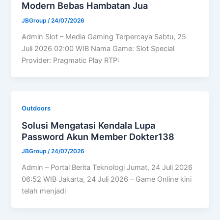
Modern Bebas Hambatan Jua
JBGroup
/
24/07/2026
Admin Slot – Media Gaming Terpercaya Sabtu, 25
Juli 2026 02:00 WIB Nama Game: Slot Special
Provider: Pragmatic Play RTP:
Outdoors
Solusi Mengatasi Kendala Lupa
Password Akun Member Dokter138
JBGroup
/
24/07/2026
Admin – Portal Berita Teknologi Jumat, 24 Juli 2026
06:52 WIB Jakarta, 24 Juli 2026 – Game Online kini
telah menjadi