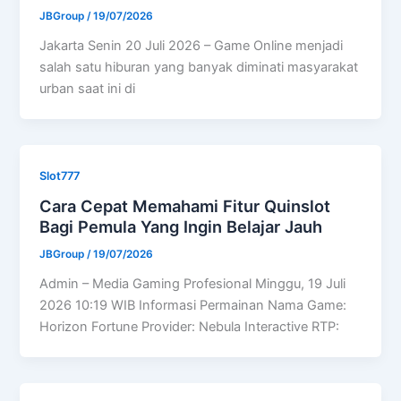
JBGroup
/
19/07/2026
Jakarta Senin 20 Juli 2026 – Game Online menjadi
salah satu hiburan yang banyak diminati masyarakat
urban saat ini di
Slot777
Cara Cepat Memahami Fitur Quinslot
Bagi Pemula Yang Ingin Belajar Jauh
JBGroup
/
19/07/2026
Admin – Media Gaming Profesional Minggu, 19 Juli
2026 10:19 WIB Informasi Permainan Nama Game:
Horizon Fortune Provider: Nebula Interactive RTP: