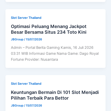
Slot Server Thailand
Optimasi Peluang Menang Jackpot
Besar Bersama Situs 234 Toto Kini
JBGroup
/
15/07/2026
Admin – Portal Berita Gaming Kamis, 16 Juli 2026
03:31 WIB Informasi Game Nama Game: Dago Royal
Fortune Provider: Nusantara
Slot Server Thailand
Keuntungan Bermain Di 101 Slot Menjadi
Pilihan Terbaik Para Bettor
JBGroup
/
15/07/2026