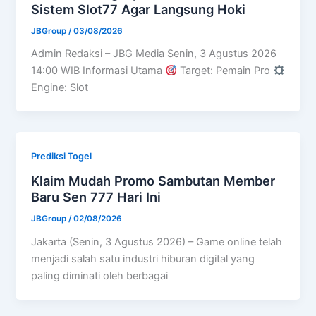
Sistem Slot77 Agar Langsung Hoki
JBGroup
/
03/08/2026
Admin Redaksi – JBG Media Senin, 3 Agustus 2026
14:00 WIB Informasi Utama
Target: Pemain Pro
Engine: Slot
Prediksi Togel
Klaim Mudah Promo Sambutan Member
Baru Sen 777 Hari Ini
JBGroup
/
02/08/2026
Jakarta (Senin, 3 Agustus 2026) – Game online telah
menjadi salah satu industri hiburan digital yang
paling diminati oleh berbagai