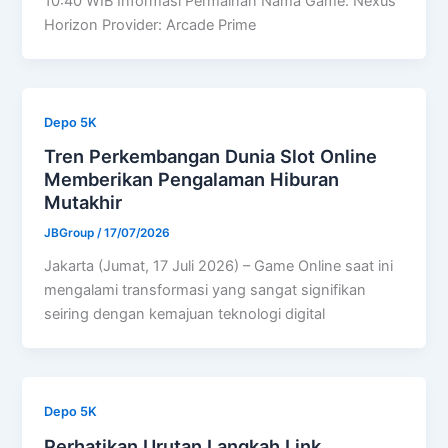
10:40 WIB Informasi Permainan Nama Game: Nexus
Horizon Provider: Arcade Prime
Depo 5K
Tren Perkembangan Dunia Slot Online
Memberikan Pengalaman Hiburan
Mutakhir
JBGroup
/
17/07/2026
Jakarta (Jumat, 17 Juli 2026) – Game Online saat ini
mengalami transformasi yang sangat signifikan
seiring dengan kemajuan teknologi digital
Depo 5K
Perhatikan Urutan Langkah Link