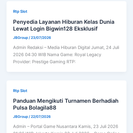
Rtp Slot
Penyedia Layanan Hiburan Kelas Dunia
Lewat Login Bigwin128 Eksklusif
JBGroup
/
23/07/2026
Admin Redaksi – Media Hiburan Digital Jumat, 24 Juli
2026 04:30 WIB Nama Game: Royal Legacy
Provider: Prestige Gaming RTP:
Rtp Slot
Panduan Mengikuti Turnamen Berhadiah
Pulsa Bolagila88
JBGroup
/
22/07/2026
Admin – Portal Game Nusantara Kamis, 23 Juli 2026